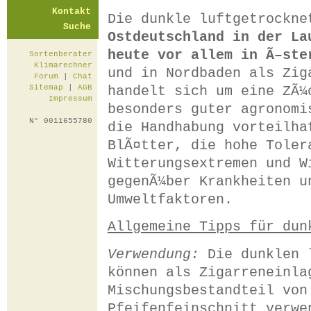
Kontakt
Die dunkle luftgetrockn
Suche
Ostdeutschland in der La
heute vor allem in Ã–ste
Sortenberater
Klimarechner
und in Nordbaden als Zig
Forum
|
Chat
handelt sich um eine ZÃ¼
Sitemap
|
AGB
Impressum
besonders guter agronomi
N° 0011655780
die Handhabung vorteilha
BlÃ¤tter, die hohe Toler
Witterungsextremen und W
gegenÃ¼ber Krankheiten u
Umweltfaktoren.
Allgemeine Tipps für dun
Verwendung:
Die dunklen l
können als Zigarreneinla
Mischungsbestandteil von
Pfeifenfeinschnitt verwe