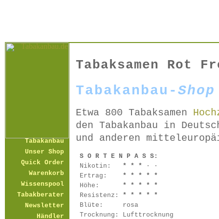
Tabaksamen Rot Fr
Tabakanbau-
Shop
Etwa 800 Tabaksamen
Hoch
den Tabakanbau in Deutsc
und anderen mitteleuropä
Tabakanbau
Unser Shop
S O R T E N P A S S:
Quick Order
Nikotin:
* * *
· ·
Warenkorb
Ertrag:
* * * * *
Wissenspool
Höhe:
* * * * *
Tabakberater
Resistenz:
* * * * *
Blüte:
rosa
Newsletter
Trocknung:
Lufttrocknung
Händler