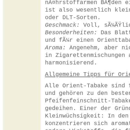
nÃ¤hrstoffarmen BÃ¶den e
ist also wesentlich klei
oder DLT-Sorten.
Geschmack:
Voll, sÃ¼ÃŸlic
Besonderheiten:
Das Blatt
und fÃ¼r einen Orienttab
Aroma:
Angenehm, aber nic
in Zigarettenmischungen 
harmonisierend.
Allgemeine Tipps für Ori
Alle Orient-Tabake sind 
und gehören zu den beste
Pfeifenfeinschnitt-Tabak
gedeihen. Einer der Grün
Kleinwüchsigkeit: In den
konzentrieren sich aroma