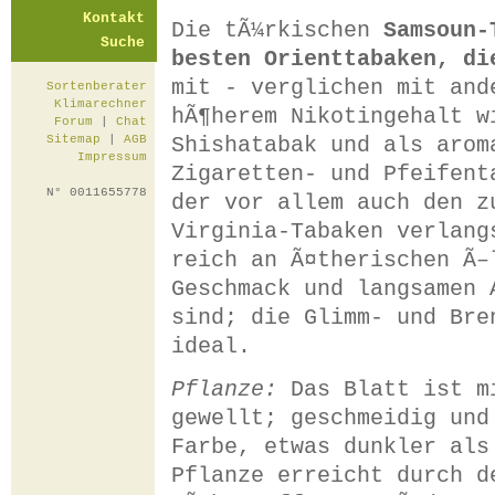
Kontakt
Die tÃ¼rkischen
Samsoun-
Suche
besten Orienttabaken, di
mit - verglichen mit and
Sortenberater
Klimarechner
hÃ¶herem Nikotingehalt w
Forum
|
Chat
Shishatabak und als arom
Sitemap
|
AGB
Impressum
Zigaretten- und Pfeifent
N° 0011655778
der vor allem auch den z
Virginia-Tabaken verlang
reich an Ã¤therischen Ã–
Geschmack und langsamen 
sind; die Glimm- und Bre
ideal.
Pflanze:
Das Blatt ist m
gewellt; geschmeidig und
Farbe, etwas dunkler als
Pflanze erreicht durch d