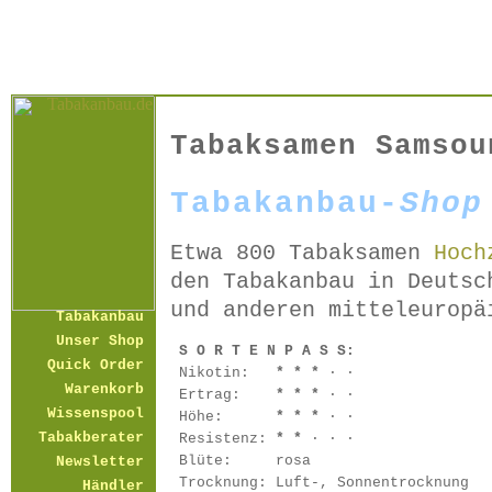
Tabaksamen Samsou
Tabakanbau-
Shop
Etwa 800 Tabaksamen
Hoch
den Tabakanbau in Deutsc
und anderen mitteleuropä
Tabakanbau
Unser Shop
S O R T E N P A S S:
Quick Order
Nikotin:
* * *
· ·
Warenkorb
Ertrag:
* * *
· ·
Wissenspool
Höhe:
* * *
· ·
Tabakberater
Resistenz:
* *
· · ·
Blüte:
rosa
Newsletter
Trocknung:
Luft-, Sonnentrocknung
Händler