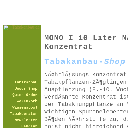
MONO I 10 Liter N
Konzentrat
Tabakanbau-
Shop
NÃ¤hrlÃ¶sungs-Konzentrat
Tabakpflanzen-ZÃ¶glingen
Tabakanbau
Auspflanzung (8.-10. Woc
Unser Shop
Quick Order
verdÃ¼nnte Konzentrat is
Warenkorb
der Tabakjungpflanze an 
Wissenspool
wichtigen Spurenelemente
Tabakberater
BÃ¶den NÃ¤hrstoffe zu, d
Newsletter
meist nicht hinreichend 
Händler