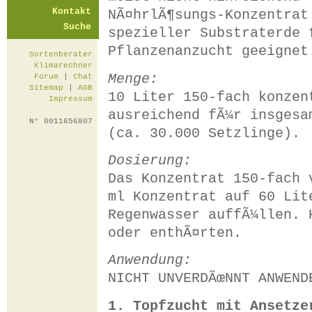
Kontakt
NÃ¤hrlÃ¶sungs-Konzentrat
Suche
spezieller Substraterde 
Pflanzenanzucht geeignet
Sortenberater
Klimarechner
Menge:
Forum
|
Chat
Sitemap
|
AGB
10 Liter 150-fach konzen
Impressum
ausreichend fÃ¼r insgesa
N° 0011656807
(ca. 30.000 Setzlinge).
Dosierung:
Das Konzentrat 150-fach 
ml Konzentrat auf 60 Lit
Regenwasser auffÃ¼llen. 
oder enthÃ¤rten.
Anwendung:
NICHT UNVERDÃœNNT ANWEND
1. Topfzucht mit Ansetze