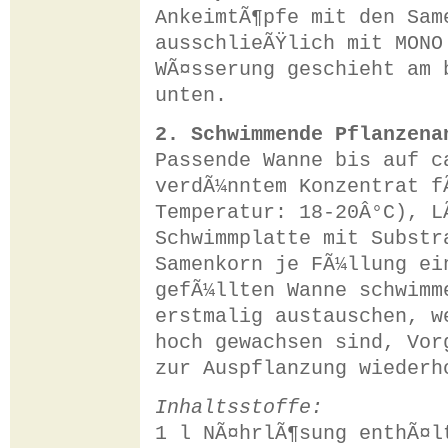
AnkeimtÃ¶pfe mit den Sam
ausschlieÃŸlich mit MONO
WÃ¤sserung geschieht am 
unten.
2. Schwimmende Pflanzena
Passende Wanne bis auf c
verdÃ¼nntem Konzentrat f
Temperatur: 18-20Â°C), L
Schwimmplatte mit Substr
Samenkorn je FÃ¼llung ei
gefÃ¼llten Wanne schwimm
erstmalig austauschen, w
hoch gewachsen sind, Vor
zur Auspflanzung wiederh
Inhaltsstoffe:
1 l NÃ¤hrlÃ¶sung enthÃ¤l