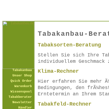
Tabakanbau-Bera
Tabaksorten-Beratung
Stellen Sie sich Ihre Ta
individuellem Geschmack 
Klima-Rechner
Tabakanbau
Unser Shop
Hier erfahren Sie mehr Ã
Quick Order
Warenkorb
Bedingungen, den frÃ¼hes
Wissenspool
Erntetermin an Ihrem Sta
Tabakberater
Newsletter
Tabakfeld-Rechner
Händler