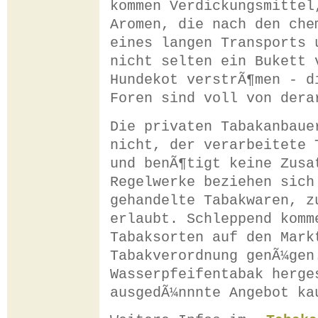
kommen Verdickungsmittel
Aromen, die nach den che
eines langen Transports 
nicht selten ein Bukett 
Hundekot verstrÃ¶men - d
Foren sind voll von dera
Die privaten Tabakanbaue
nicht, der verarbeitete 
und benÃ¶tigt keine Zusa
Regelwerke beziehen sich
gehandelte Tabakwaren, z
erlaubt. Schleppend komm
Tabaksorten auf den Mark
Tabakverordnung genÃ¼gen
Wasserpfeifentabak herge
ausgedÃ¼nnnte Angebot ka