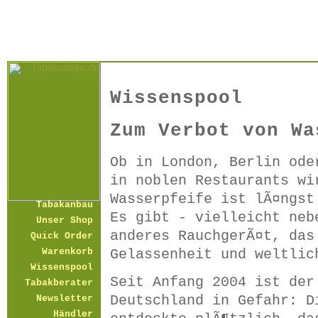
Wissenspool
Zum Verbot von Wa
Ob in London, Berlin ode
in noblen Restaurants wi
Wasserpfeife ist lÃ¤ngst
Tabakanbau
Es gibt - vielleicht neb
Unser Shop
anderes RauchgerÃ¤t, das
Quick Order
Gelassenheit und weltlic
Warenkorb
Wissenspool
Seit Anfang 2004 ist der
Tabakberater
Deutschland in Gefahr: D
Newsletter
Händler