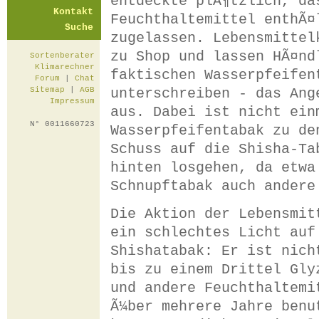
entdeckte plÃ¶tzlich, da
Kontakt
Feuchthaltemittel enthÃ¤
Suche
zugelassen. Lebensmittel
zu Shop und lassen HÃ¤nd
Sortenberater
Klimarechner
faktischen Wasserpfeifen
Forum
|
Chat
unterschreiben - das Ang
Sitemap
|
AGB
Impressum
aus. Dabei ist nicht ein
N° 0011660723
Wasserpfeifentabak zu de
Schuss auf die Shisha-Ta
hinten losgehen, da etwa
Schnupftabak auch andere
Die Aktion der Lebensmit
ein schlechtes Licht auf
Shishatabak: Er ist nich
bis zu einem Drittel Gly
und andere Feuchthaltemi
Ã¼ber mehrere Jahre benu