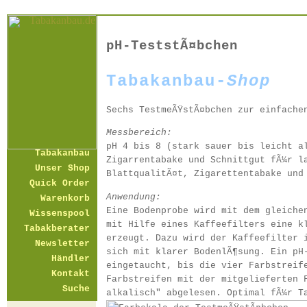
pH-TeststÃ¤bchen
Tabakanbau-
Shop
Sechs TestmeÃŸstÃ¤bchen zur einfache
Messbereich:
pH 4 bis 8 (stark sauer bis leicht a
Tabakanbau
Zigarrentabake und Schnittgut fÃ¼r l
Unser Shop
BlattqualitÃ¤t, Zigarettentabake und
Quick Order
Anwendung:
Warenkorb
Eine Bodenprobe wird mit dem gleiche
Wissenspool
mit Hilfe eines Kaffeefilters eine k
Tabakberater
erzeugt. Dazu wird der Kaffeefilter 
Newsletter
sich mit klarer BodenlÃ¶sung. Ein pH
Händler
eingetaucht, bis die vier Farbstreif
Kontakt
Farbstreifen mit der mitgelieferten 
Suche
alkalisch" abgelesen. Optimal fÃ¼r T