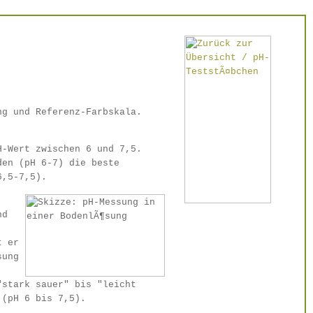
ng und Referenz-Farbskala.
H-Wert zwischen 6 und 7,5.
den (pH 6-7) die beste
6,5-7,5).
nd
t er
sung
"stark sauer" bis "leicht
 (pH 6 bis 7,5).