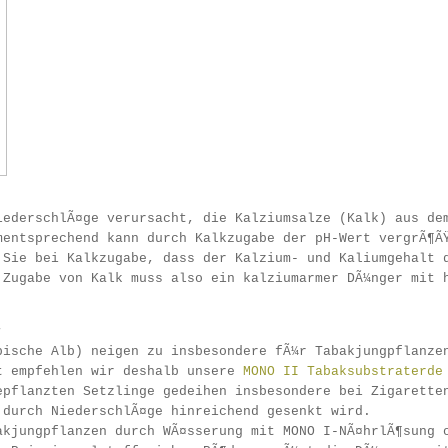
iederschlÃ¤ge verursacht, die Kalziumsalze (Kalk) aus de
mentsprechend kann durch Kalkzugabe der pH-Wert vergrÃ¶Ã
 Sie bei Kalkzugabe, dass der Kalzium- und Kaliumgehalt 
 Zugabe von Kalk muss also ein kalziumarmer DÃ¼nger mit 
:
bische Alb) neigen zu insbesondere fÃ¼r Tabakjungpflanze
t empfehlen wir deshalb unsere
MONO II Tabaksubstraterde
epflanzten Setzlinge gedeihen insbesondere bei Zigarette
 durch NiederschlÃ¤ge hinreichend gesenkt wird.
akjungpflanzen durch WÃ¤sserung mit MONO I-NÃ¤hrlÃ¶sung 