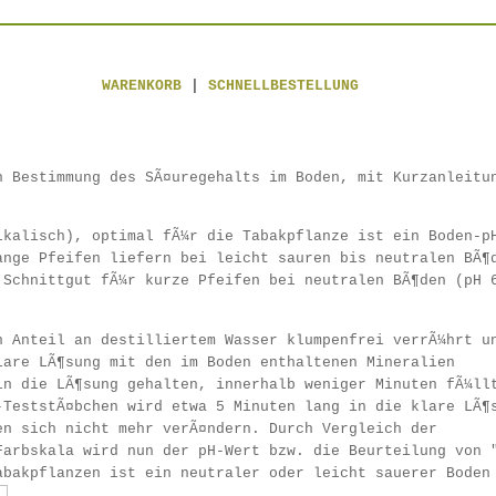
WARENKORB
|
SCHNELLBESTELLUNG
n Bestimmung des SÃ¤uregehalts im Boden, mit Kurzanleitu
lkalisch), optimal fÃ¼r die Tabakpflanze ist ein Boden-p
ange Pfeifen liefern bei leicht sauren bis neutralen BÃ¶
 Schnittgut fÃ¼r kurze Pfeifen bei neutralen BÃ¶den (pH 
n Anteil an destilliertem Wasser klumpenfrei verrÃ¼hrt u
lare LÃ¶sung mit den im Boden enthaltenen Mineralien
in die LÃ¶sung gehalten, innerhalb weniger Minuten fÃ¼ll
-TeststÃ¤bchen wird etwa 5 Minuten lang in die klare LÃ¶
en sich nicht mehr verÃ¤ndern. Durch Vergleich der
Farbskala wird nun der pH-Wert bzw. die Beurteilung von 
abakpflanzen ist ein neutraler oder leicht sauerer Boden