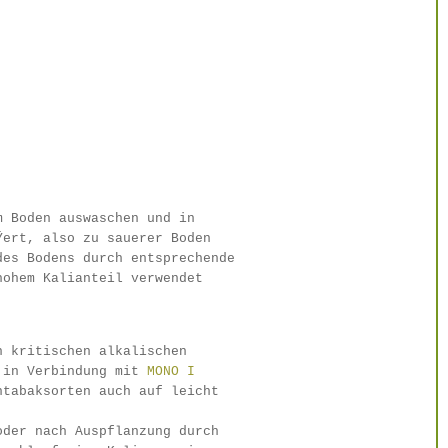
m Boden auswaschen und in
Ÿert, also zu sauerer Boden
des Bodens durch entsprechende
hohem Kalianteil verwendet
n kritischen alkalischen
in Verbindung mit
MONO I
ntabaksorten auch auf leicht
oder nach Auspflanzung durch