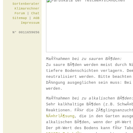
Sortenberater
Klimarechner
Forum
|
Chat
Sitemap
|
AGB
Impressum
N° 0011659656
MaÃŸnahmen bei zu sauren BÃ¶den:
Zu saure BÃ¶den werden meist durch N
tiefere Bodenschichten verlagern. De
neutralisiert werden. Bitte beachten
DÃ¼ngung ausgeglichen sein muss: Bei
werden.
MaÃŸnahmen bei zu alkalischen BÃ¶den
Sehr kalkhaltige BÃ¶den (z.B. SchwÃ¤
Reaktionen. FÃ¼r die ZÃ¶glingsanzuch
NÃ¤hrlÃ¶sung
, die in den Garten ausg
alkalischen BÃ¶den, wenn der pH-Wert
Der pH-Wert des Bodens kann fÃ¼r Tab