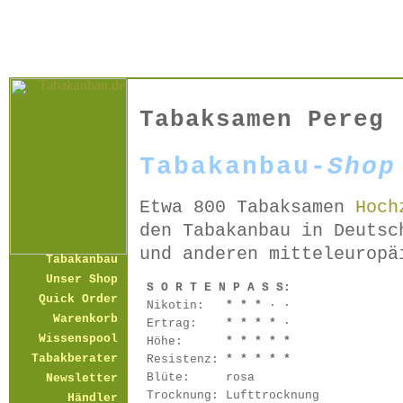
Tabaksamen Pereg
Tabakanbau-
Shop
Etwa 800 Tabaksamen
Hoch
den Tabakanbau in Deutsc
und anderen mitteleuropä
Tabakanbau
Unser Shop
S O R T E N P A S S:
Quick Order
Nikotin:
* * *
· ·
Warenkorb
Ertrag:
* * * *
·
Wissenspool
Höhe:
* * * * *
Tabakberater
Resistenz:
* * * * *
Blüte:
rosa
Newsletter
Trocknung:
Lufttrocknung
Händler