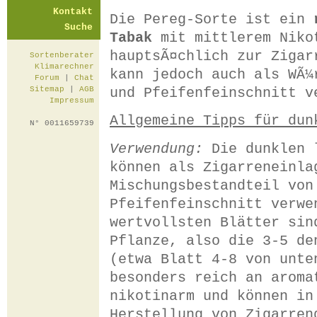
Kontakt
Die Pereg-Sorte ist ein
Suche
Tabak
mit mittlerem Niko
hauptsÃ¤chlich zur Zigar
Sortenberater
Klimarechner
kann jedoch auch als WÃ¼
Forum
|
Chat
und Pfeifenfeinschnitt v
Sitemap
|
AGB
Impressum
Allgemeine Tipps für dun
N° 0011659739
Verwendung:
Die dunklen l
können als Zigarreneinla
Mischungsbestandteil von
Pfeifenfeinschnitt verwe
wertvollsten Blätter sin
Pflanze, also die 3-5 de
(etwa Blatt 4-8 von unte
besonders reich an aroma
nikotinarm und können in
Herstellung von Zigarren