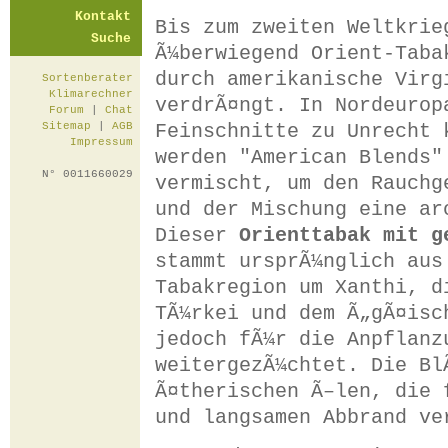
Kontakt
Bis zum zweiten Weltkrie
Suche
Ã¼berwiegend Orient-Taba
durch amerikanische Virg
Sortenberater
Klimarechner
verdrÃ¤ngt. In Nordeurop
Forum
|
Chat
Feinschnitte zu Unrecht 
Sitemap
|
AGB
Impressum
werden "American Blends"
N° 0011660029
vermischt, um den Rauchg
und der Mischung eine ar
Dieser
Orienttabak mit g
stammt ursprÃ¼nglich aus
Tabakregion um Xanthi, d
TÃ¼rkei und dem Ã„gÃ¤isc
jedoch fÃ¼r die Anpflanz
weitergezÃ¼chtet. Die Bl
Ã¤therischen Ã–len, die 
und langsamen Abbrand ve