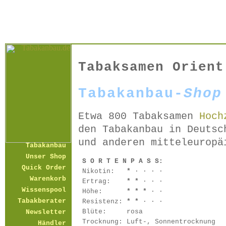
Tabaksamen Orient
Tabakanbau-
Shop
Etwa 800 Tabaksamen
Hoch
den Tabakanbau in Deutsc
und anderen mitteleuropä
Tabakanbau
Unser Shop
S O R T E N P A S S:
Quick Order
Nikotin:
*
· · · ·
Warenkorb
Ertrag:
* *
· · ·
Wissenspool
Höhe:
* * *
· ·
Tabakberater
Resistenz:
* *
· · ·
Blüte:
rosa
Newsletter
Trocknung:
Luft-, Sonnentrocknung
Händler